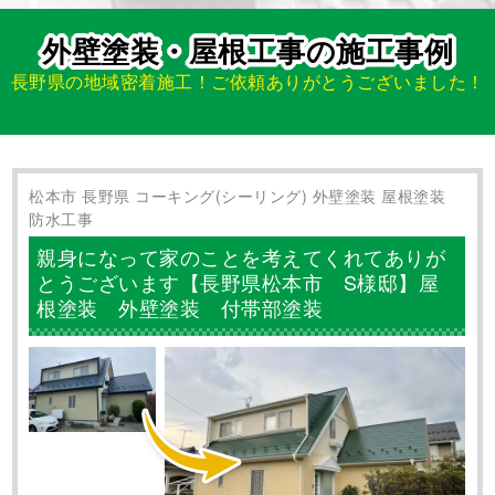
屋根工事・防水工事専門 株式会社LOHAS
〒409-3866 山梨県中巨摩郡昭和町西条517-1
塩尻事務所：
〒399-0742 長野県塩尻市大門泉町5−5−1
外壁塗装・屋根工事の施工事例
長野県の地域密着施工！ご依頼ありがとうございました！
松本市 長野県 コーキング(シーリング) 外壁塗装 屋根塗装
防水工事