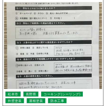
小県郡長和町
長野県
外壁塗装
屋根塗装
連日の猛暑の中、黙々と仕事されていて感
激でした。