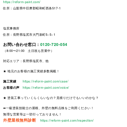
https://reform-paint.com/
住所：山梨県中巨摩郡昭和町西条517-1
塩尻事務所
住所：長野県塩尻市大門泉町5−5−1
お問い合わせ窓口：
0120-720-054
（8:00〜21:00 土日祝も営業中）
対応エリア：長野県塩尻市、他
★ 地元のお客様の施工実績多数掲載！
施工実績
https://reform-paint.com/case/
お客様の声
https://reform-paint.com/voice/
★ 塗装工事っていくらくらいなの？見積りだけでもいいのかな？
➡一級塗装技能士の屋根、外壁の無料点検をご利用ください！
無理な営業等は一切行っておりません！
外壁屋根無料診断
https://reform-paint.com/inspection/