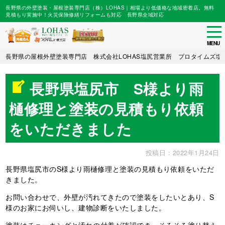
長野県の外壁塗装・屋根塗装専門店（株）LOHAS｜相場より低価格な地域密着店。無料
見積もり実施中！火災保険修繕リフォームも対応 長野県全域対応
tog
nav
MENU
Skip
長野県の屋根外壁塗装専門店 株式会社LOHAS塩尻営業所 プロタイムズ塩
to
main
長野県塩尻市 S様より雨
content
樋修理と塗装の見積もり依頼
をいただきました
投稿日：2022年1月24日
長野県塩尻市のS様より雨樋修理と塗装の見積もり依頼をいただ
きました。
お問い合わせで、外壁が汚れてきたので塗装をしたいとあり、S
様のお家にお伺いし、建物診断をいたしました。